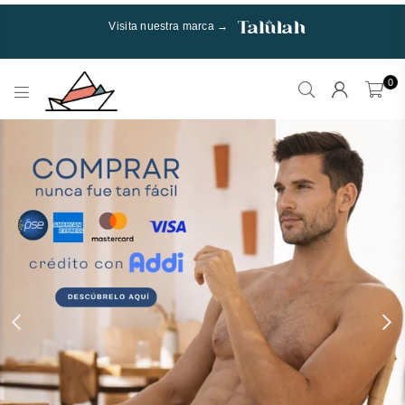
Visita nuestra marca →
0
Talulah