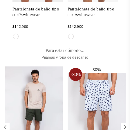
ipo
Pantaloneta de baño tipo
Pantaloneta de baño tipo
Pan
surf/swimwear
surf/swimwear
sur
Regular
Regular
Reg
$142.900
$142.900
$14
price
price
pric
Para estar cómodo...
Pijamas y ropa de descanso
30%
-30%