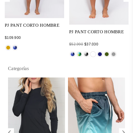
PJ PANT CORTO HOMBRE
PJ PANT CORTO HOMBRE
Regular
$109.900
price
Regular
$52.990
$37.030
price
Categorías