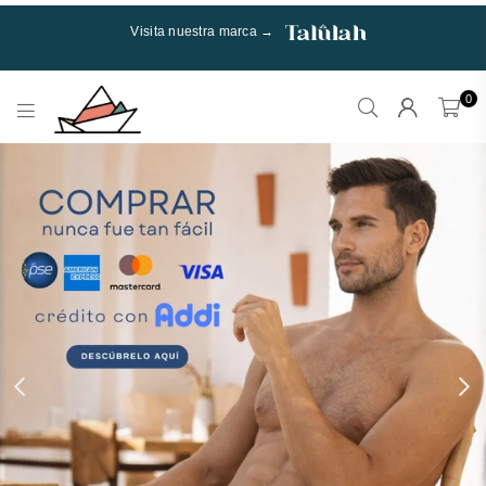
Visita nuestra marca →
0
Talulah