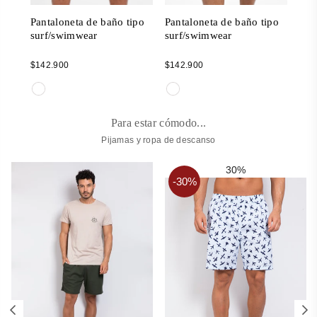
ipo
Pantaloneta de baño tipo
Pantaloneta de baño tipo
Pan
surf/swimwear
surf/swimwear
sur
Regular
Regular
Reg
$142.900
$142.900
$14
price
price
pric
Para estar cómodo...
Pijamas y ropa de descanso
30%
-30%