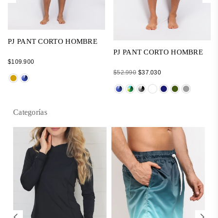
PJ PANT CORTO HOMBRE
PJ PANT CORTO HOMBRE
Regular
$109.900
price
Regular
$52.990
$37.030
price
Categorías