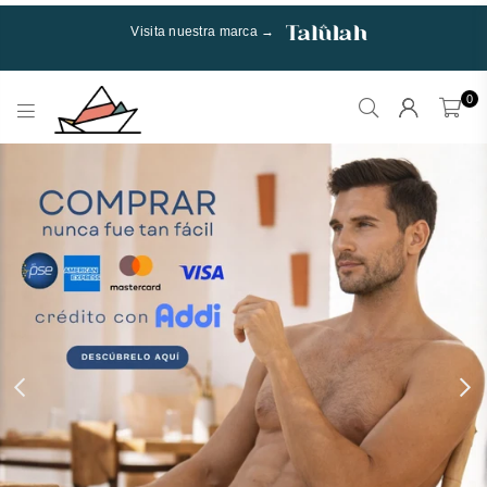
Visita nuestra marca →
0
Talulah