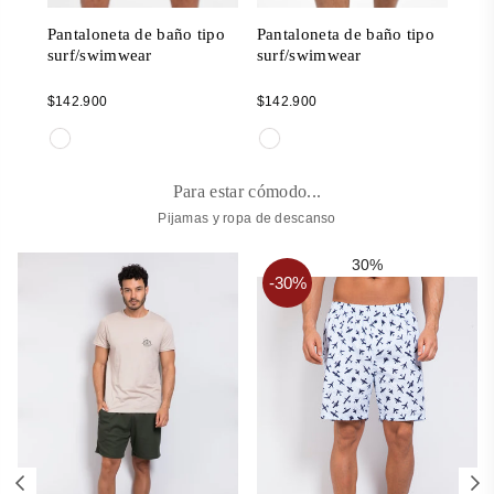
ipo
Pantaloneta de baño tipo
Pantaloneta de baño tipo
Pan
surf/swimwear
surf/swimwear
sur
Regular
Regular
Reg
$142.900
$142.900
$14
price
price
pric
Para estar cómodo...
Pijamas y ropa de descanso
30%
-30%