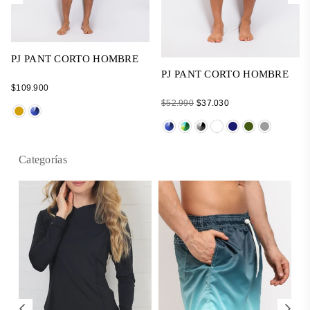
PJ PANT CORTO HOMBRE
PJ PANT CORTO HOMBRE
Regular
$109.900
price
Regular
$52.990
$37.030
price
Categorías