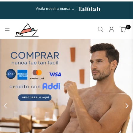
Visita nuestra marca →
0
Talulah