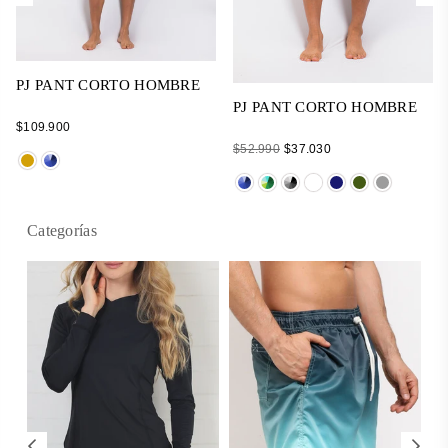
PJ PANT CORTO HOMBRE
PJ PANT CORTO HOMBRE
Regular
$109.900
price
Regular
$52.990
$37.030
price
Categorías