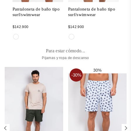
ipo
Pantaloneta de baño tipo
Pantaloneta de baño tipo
Pan
surf/swimwear
surf/swimwear
sur
Regular
Regular
Reg
$142.900
$142.900
$14
price
price
pric
Para estar cómodo...
Pijamas y ropa de descanso
30%
-30%