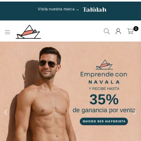
Visita nuestra marca →
0
Talulah