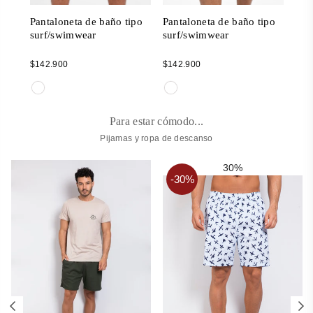
ipo
Pantaloneta de baño tipo
Pantaloneta de baño tipo
Pan
surf/swimwear
surf/swimwear
sur
Regular
Regular
Reg
$142.900
$142.900
$14
price
price
pric
Para estar cómodo...
Pijamas y ropa de descanso
30%
-30%