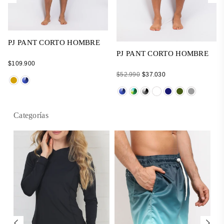
PJ PANT CORTO HOMBRE
PJ PANT CORTO HOMBRE
Regular
$109.900
price
Regular
$52.990
$37.030
price
Categorías