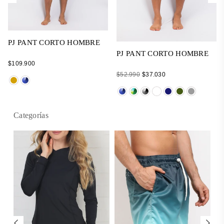
PJ PANT CORTO HOMBRE
PJ PANT CORTO HOMBRE
Regular
$109.900
price
Regular
$52.990
$37.030
price
Categorías