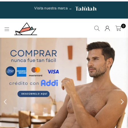
Visita nuestra marca →
0
Talulah