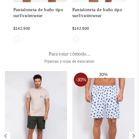
ipo
Pantaloneta de baño tipo
Pantaloneta de baño tipo
Pan
surf/swimwear
surf/swimwear
sur
Regular
Regular
Reg
$142.900
$142.900
$14
price
price
pric
Para estar cómodo...
Pijamas y ropa de descanso
30%
-30%