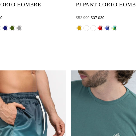
 CORTO HOMBRE
PJ PANT CORTO HOM
Regular
30
$52.990
$37.030
price