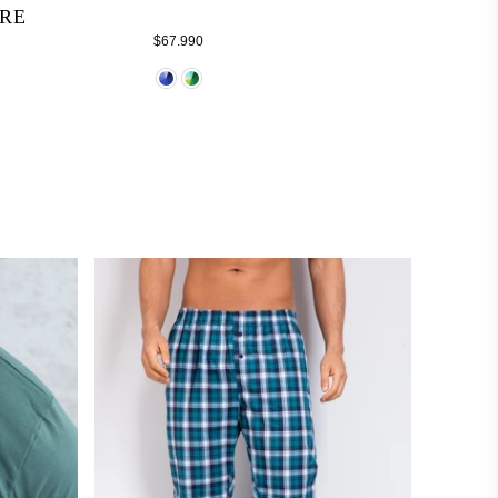
BRE
Regular
$67.990
price