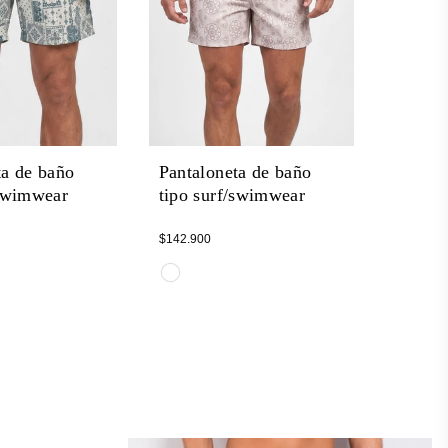
ta de baño
Pantaloneta de baño
/swimwear
tipo surf/swimwear
Regular
$142.900
price