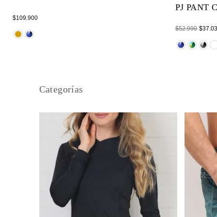
PJ PANT
Regular
$109.900
price
Regular
$52.990
$37.0
price
Categorías