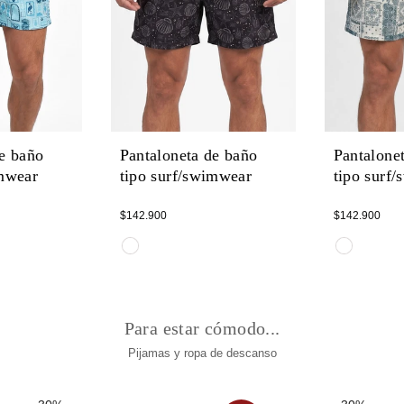
de baño
Pantaloneta de baño
Pantalone
imwear
tipo surf/swimwear
tipo surf
Regular
Regular
$142.900
$142.900
price
price
Para estar cómodo...
Pijamas y ropa de descanso