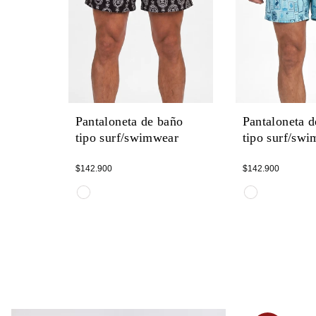
Pantaloneta de baño
Pantaloneta 
tipo surf/swimwear
tipo surf/sw
Regular
Regular
$142.900
$142.900
price
price