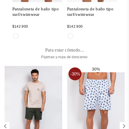
ipo
Pantaloneta de baño tipo
Pantaloneta de baño tipo
Pan
surf/swimwear
surf/swimwear
sur
Regular
Regular
Reg
$142.900
$142.900
$14
price
price
pric
Para estar cómodo...
Pijamas y ropa de descanso
30%
-30%