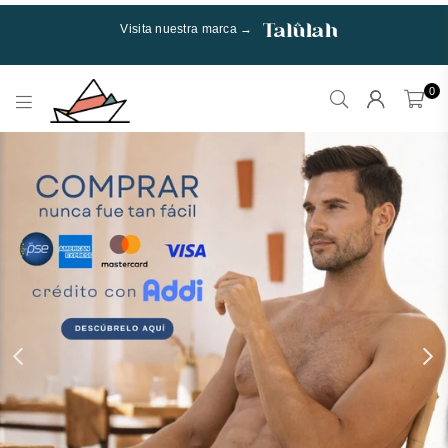
Visita nuestra marca →
0
Talulah