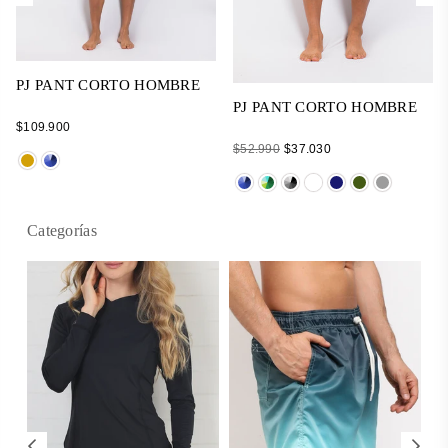
PJ PANT CORTO HOMBRE
PJ PANT CORTO HOMBRE
Regular
$109.900
price
Regular
$52.990
$37.030
price
Categorías