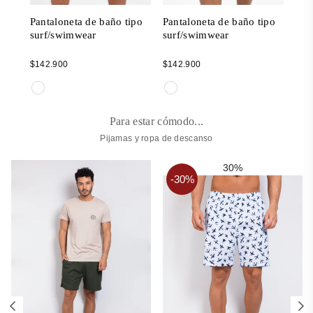
ipo
Pantaloneta de baño tipo
Pantaloneta de baño tipo
Pan
surf/swimwear
surf/swimwear
sur
Regular
Regular
Reg
$142.900
$142.900
$14
price
price
pric
Para estar cómodo...
Pijamas y ropa de descanso
30%
-30%