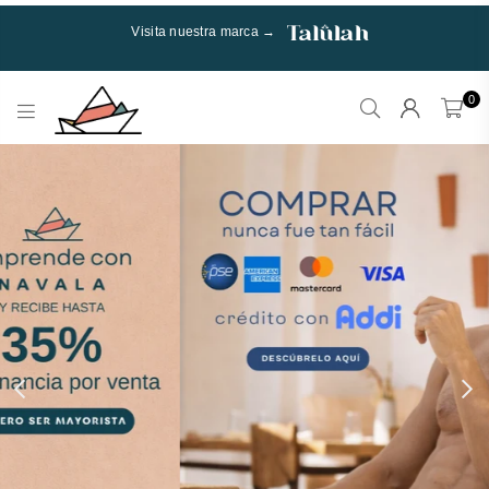
Visita nuestra marca →
0
Talulah